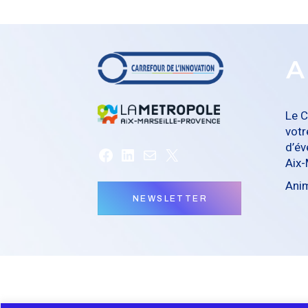
A
Le C
votr
d’év
Facebook
LinkedIn
E-
X
Aix-
mail
Ani
NEWSLETTER