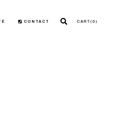
TÉ
CONTACT
CART
(0)
rrefour
système
ments